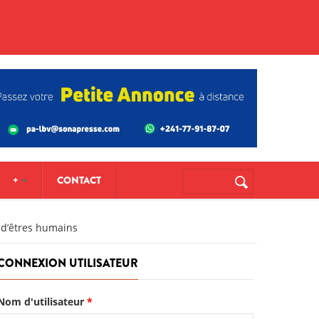
Formulaire de
Rechercher
+
CONTACT
recherche
 d’êtres humains
CONNEXION UTILISATEUR
Nom d'utilisateur
*