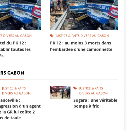
ITS DIVERS AU GABON
JUSTICE & FAITS DIVERS AU GABON
el du PK 12 :
PK 12 : au moins 3 morts dans
ablir toutes les
l'embardée d'une camionnette
és
VERS GABON
JUSTICE & FAITS
JUSTICE & FAITS
DIVERS AU GABON
DIVERS AU GABON
anceville :
Sogara : une véritable
'agression d'un agent
pompe à fric
e la GR lui coûte 2
ns de taule