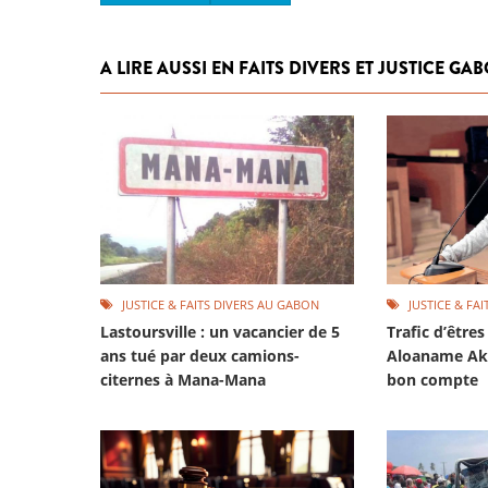
A LIRE AUSSI EN FAITS DIVERS ET JUSTICE GA
JUSTICE & FAITS DIVERS AU GABON
JUSTICE & FA
Lastoursville : un vacancier de 5
Trafic d’être
ans tué par deux camions-
Aloaname Akp
citernes à Mana-Mana
bon compte