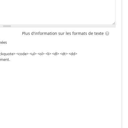
Plus d'information sur les formats de texte
mées
ckquote> <code> <ul> <ol> <li> <dl> <dt> <dd>
ement.