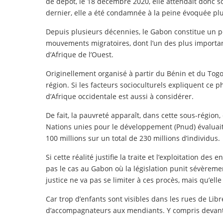
de dépôt, le 18 décembre 2020, elle attendait donc 
dernier, elle a été condamnée à la peine évoquée pl
Depuis plusieurs décennies, le Gabon constitue un 
mouvements migratoires, dont l’un des plus importants
d’Afrique de l’Ouest.
Originellement organisé à partir du Bénin et du Togo,
région. Si les facteurs socioculturels expliquent c
d’Afrique occidentale est aussi à considérer.
De fait, la pauvreté apparaît, dans cette sous-rég
Nations unies pour le développement (Pnud) évaluai
100 millions sur un total de 230 millions d’individus.
Si cette réalité justifie la traite et l’exploitation des
pas le cas au Gabon où la législation punit sévèreme
justice ne va pas se limiter à ces procès, mais qu’elle
Car trop d’enfants sont visibles dans les rues de Libre
d’accompagnateurs aux mendiants. Y compris devan