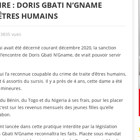
RE : DORIS GBATI N’GNAME
ÊTRES HUMAINS
3835 vues
ui avait été décerné courant décembre 2020, la sanction
l’encontre de Doris Gbati N’Gname, de vrait pouvoir servir
 qui l’a reconnue coupable du crime de traite d’êtres humains,
6 assortis du sursis. Il y a près de 4 ans, cette dame a été
s mineures.
r du Bénin, du Togo et du Nigeria à ses frais, pour les placer
 c’est sur les revenus mensuels des jeunes filles qu’elle
Gabon.
t lancée dans cette pratique interdite par la législation
is Gbati N’Gname reconnaîtra les faits. Placée sous mandat