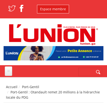
Aller au contenu principal
Espace membre
Formulaire de
Rechercher
recherche
Accueil
Port-Gentil
Port-Gentil : Otandault remet 20 millions à la hiérarchie
locale du PDG